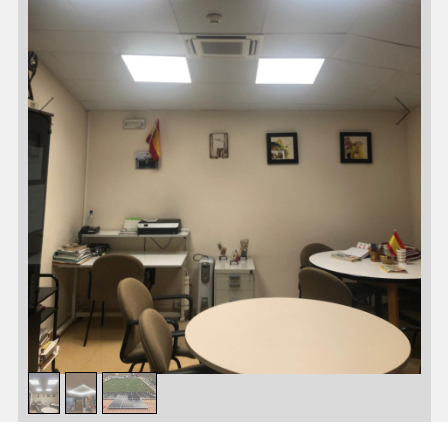
1
/
3